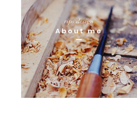
rips.design
About me