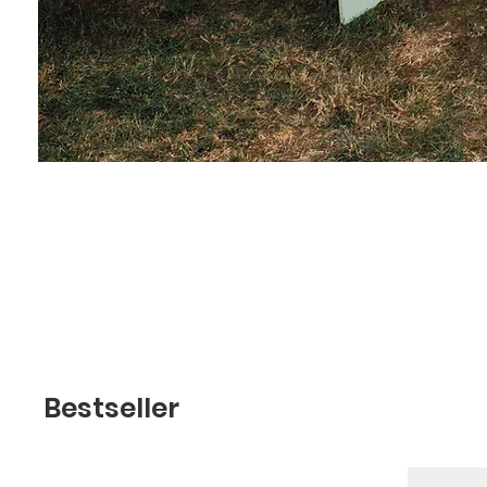
michaelrips92@gma
Bestseller