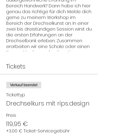
außergewöhnliche Erfahrung im
Bereich Handwerk? Dann habe ich hier
genau das richtige für dich. Melde dich
gerne zu meinem Workshop im
Bereich der Drechselkunst an. In einer
zwei bis dreistündigen Session wirst du
die ersten Erfahrungen an der
Drechselbank erleben. Zusammen
erarbeiten wir eine Schale oder einen
Kerzenständer aus hochwertiger,
heimischer Eiche. Du brauchst keine
besonderen Vorkenntnisse im
Tickets
handwerklichen Bereich, nur eng
anliegende Kleidung und stabiles
Schuhwerk werden benötigt. Ich freue
Verkauf beendet
mich auf dein Interesse an diesem
einzigartigen Handwerk.
Tickettyp
Drechselkurs mit rips.design
Im Preis enthalten sind Materialkosten,
Snacks und Getränke. Das erarbeitete
Preis
Werk darf selbstverständlich mit nach
Hause genommen werden. Die
119,95 €
genaue Adresse wird nach der
+3,00 € Ticket-Servicegebühr
Buchung bekannt gegeben. Der Kurs